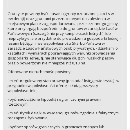
Grunty te powinny być: - lasami (grunty oznaczone jako Ls w
ewidencji) oraz gruntami przeznaczonymi do zalesienia w
miejscowym planie zagospodarowania przestrzennego gminy,
które przylegają bezpośrednio do gruntów w zarządzie Lasów
Państwowych (szczególnie przy kompleksach leśnych), lub
nieprzyległe, ale przydatne do prowadzenia gospodarki leśnej, -
lasami będącymi we współwłasności Skarbu Państwa w
zarządzie Lasów Państwowych osób prywatnych, - działkami o
kształtach i wymiarach poprawiających warunki prowadzenia
gospodarki leśnej, tj. nie stanowiące długich i wąskich pasów
oraz o powierzchni nie mniejszej niż 0,10 ha.
Oferowane nieruchomości powinny:
- mieć uregulowany stan prawny (posiadać księgę wieczystą), w
przypadku współwłasności ofertę składają wszyscy
współwłaściciele,
- być nieobciążone hipoteką i ograniczonymi prawami
rzeczowymi,
- mieć użytek działki w ewidencji gruntów zgodnie z faktycznym
rodzajem użytkowania,
- być bez sporów granicznych, o granicach znanych lub