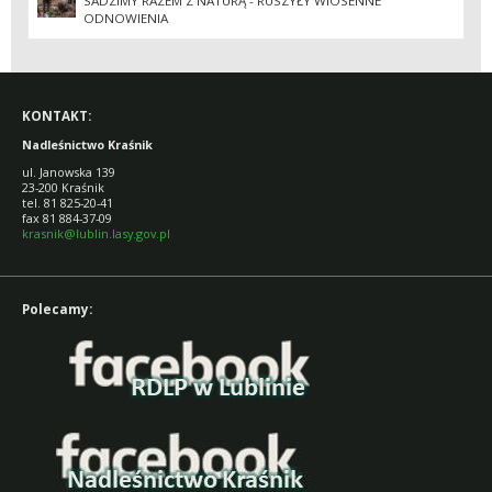
SADZIMY RAZEM Z NATURĄ - RUSZYŁY WIOSENNE
ODNOWIENIA
KONTAKT:
Nadleśnictwo Kraśnik
ul. Janowska 139
23-200 Kraśnik
tel. 81 825-20-41
fax 81 884-37-09
krasnik@lublin.lasy.gov.pl
Polecamy: