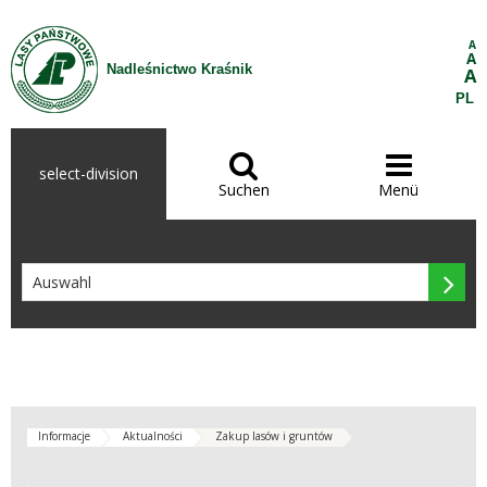
Zum Inhalt wechseln
A
A
Nadleśnictwo Kraśnik
A
PL


select-division
Suchen
Menü

Informacje
Aktualności
Zakup lasów i gruntów